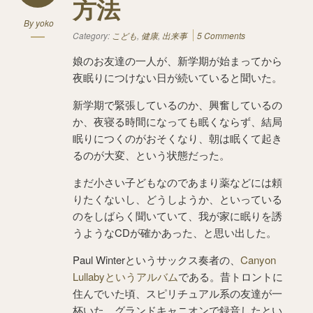
方法
By
yoko
Category:
こども
,
健康
,
出来事
5 Comments
娘のお友達の一人が、新学期が始まってから
夜眠りにつけない日が続いていると聞いた。
新学期で緊張しているのか、興奮しているの
か、夜寝る時間になっても眠くならず、結局
眠りにつくのがおそくなり、朝は眠くて起き
るのが大変、という状態だった。
まだ小さい子どもなのであまり薬などには頼
りたくないし、どうしようか、といっている
のをしばらく聞いていて、我が家に眠りを誘
うようなCDが確かあった、と思い出した。
Paul Winterというサックス奏者の、
Canyon
Lullabyというアルバム
である。昔トロントに
住んでいた頃、スピリチュアル系の友達が一
杯いた。グランドキャニオンで録音したとい