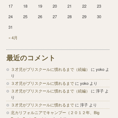
17
18
19
20
21
22
23
24
25
26
27
28
29
30
31
« 4月
最近のコメント
３才児がプリスクールに慣れるまで（続編）
に
yoko
よ
り
３才児がプリスクールに慣れるまで
に
yoko
より
３才児がプリスクールに慣れるまで（続編）
に
淳子
よ
り
３才児がプリスクールに慣れるまで
に
淳子
より
北カリフォルニアでキャンプー（２０１２年、Big