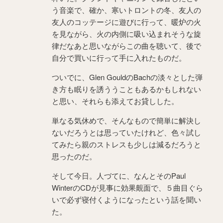
う音楽で、確か、寒いトロントの冬、友人の
友人のコッテージに遊びに行って、暖炉の火
を見ながら、火の内側に吸い込まれそうな旋
律だなあと思いながらこの曲を聴いて、後で
自分で買いに行って手に入れたものだ。
ついでに、Glen GouldのBachの淡々とした弾
き方も眠りを誘ううこともあるかもしれない
と思い、それらも添えてお貸しした。
単なる気休めで、そんなもので簡単に解決し
ないだろうとは思っていたけれど、色々試し
てみたら親のストレスも少しは減るだろうと
思ったのだ。
そして今日。人づてに、なんとそのPaul
WinterのCDが見事に効果覿面で、５曲目ぐら
いで必ず寝付くようになったという話を聞い
た。