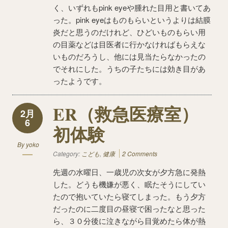
く、いずれもpink eyeや腫れた目用と書いてあ
った。pink eyeはものもらいというよりは結膜
炎だと思うのだけれど、ひどいものもらい用
の目薬などは目医者に行かなければもらえな
いものだろうし、他には見当たらなかったの
でそれにした。うちの子たちには効き目があ
ったようです。
ER（救急医療室）
2月
6
初体験
By
yoko
Category:
こども
,
健康
2 Comments
先週の水曜日、一歳児の次女が夕方急に発熱
した。どうも機嫌が悪く、眠たそうにしてい
たので抱いていたら寝てしまった。もう夕方
だったのに二度目の昼寝で困ったなと思った
ら、３０分後に泣きながら目覚めたら体が熱