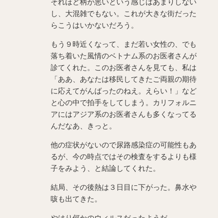
それほど柄が悪いという感じはあまりしない
し、大混雑でもない。これが大きな街だった
らこうはいかないだろう。
もう９時近くなって、まだ若い女性の、でも
落ち着いた風情のベトナム系のお医者さんが
診てくれた。このお医者さんを見ても、私は
「ああ、あなたは移民してきたご両親の期待
に応えてがんばったのねえ。えらい！」など
と心の中で拍手をしてしまう。カリフォルニ
アにはアジア系のお医者さんも多くなってる
んだなあ、きっと。
他の症状がないので尿路感染症の可能性もあ
るが、今の時点ではその検査をするよりも様
子をみよう、と結論してくれた。
結局、その後熱は３日目に下がった。鼻水や
咳も出てきた。
やはり何かのウィルスだったようだ。