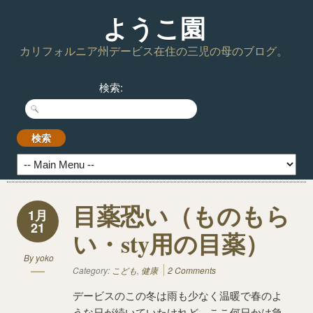
ようこ園
カリフォルニア州デービス在住の三児の母のブログ。
検索:
目薬恐い（ものもら
1月
21
い・sty用の目薬）
By
yoko
Category:
こども
,
健康
2 Comments
デービスのこの冬は雨も少なく温暖で春のよ
うな日が続いていたけれど、ここ何日かは急