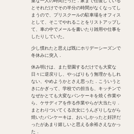
重な一人の時間だった．家まで往復している
とそれだけでその半分の時間がなくなってし
まうので、プリスクールの駐車場をオフィス
として、そこでやれることをリストアップし
て、車の中でメールを書いたり雑用や仕事を
したりしていた。
少し慣れたと思えば既にホリデーシーズンで
冬休みに突入．
休み明けは、また登園するだけでも大変な
日々に逆戻りし、やっぱりもう無理かもしれ
ない、やめようかとさえ思った．こういうと
きにかぎって、学校での担当も、キッチンで
なぜかとても大変なパンケーキを焼く作業や
ら、ケサディアを作る作業やらが大当たり．
まとわりついてくる次女にうんざりしながら
焼いたパンケーキは、おいしかったと好評だ
ったがあまり嬉しいと思える余裕さえなかっ
た．