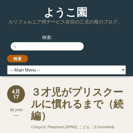
ようこ園
カリフォルニア州デービス在住の三児の母のブログ。
検索:
３才児がプリスクー
4月
17
ルに慣れるまで（続
By
yoko
編）
Category:
Preschool (DPNS)
,
こども
2 Comments