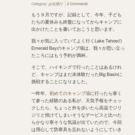
Category:
お出掛け
2 Comments
もう９月ですが、記録として、今年、子ども
たちの夏休みも終盤になってからキャンプに
出かけたことを書いておこうと思います。
我々が気に入っていてよく行くLake Tahoeの
Emerald Bayのキャンプ場は、我々が思い立っ
たころにはもう予約が満杯。
そこで、ハイキングで行ったことはあるけれ
ど、キャンプはまだ未体験だったBig Basinに
挑戦することになりました。
一昨年、
初めてのキャンプ場
に行ったら寒く
て参った経験のある私が、天気予報をチェッ
クしたら、ちょっと外を歩いたら高温でジリ
ジリと焼けてしまいそうなデービスと比べた
らかなり寒そうな気温が出ていたので、今回
は用心して防寒具を忘れないようにしていき