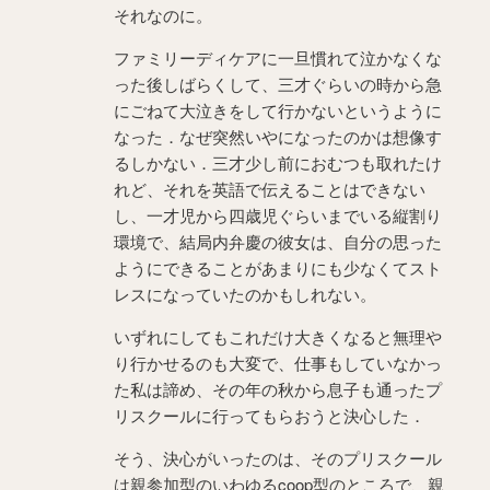
それなのに。
ファミリーディケアに一旦慣れて泣かなくな
った後しばらくして、三才ぐらいの時から急
にごねて大泣きをして行かないというように
なった．なぜ突然いやになったのかは想像す
るしかない．三才少し前におむつも取れたけ
れど、それを英語で伝えることはできない
し、一才児から四歳児ぐらいまでいる縦割り
環境で、結局内弁慶の彼女は、自分の思った
ようにできることがあまりにも少なくてスト
レスになっていたのかもしれない。
いずれにしてもこれだけ大きくなると無理や
り行かせるのも大変で、仕事もしていなかっ
た私は諦め、その年の秋から息子も通ったプ
リスクールに行ってもらおうと決心した．
そう、決心がいったのは、そのプリスクール
は親参加型のいわゆるcoop型のところで、親