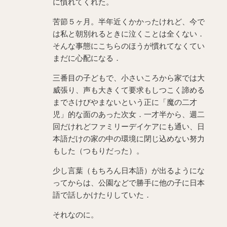
に慣れてくれた。
苦節５ヶ月。半年近くかかったけれど、今で
は私と朝別れるときに泣くことは全くない．
そんな事態にこちらのほうが慣れてなくてい
まだに心配になる．
三番目の子どもで、小さいころから家では大
威張り、声も大きくて要求もしつこく諦める
までさけびやまないという正に「魔の二才
児」的な面のあった次女．一才半から、週二
回だけれどファミリーデイケアにも通い、日
本語だけの家の中の環境に閉じ込めない努力
もした（つもりだった）。
少し言葉（もちろん日本語）が出るようにな
ってからは、公園などで勝手に他の子に日本
語で話しかけたりしていた．
それなのに。