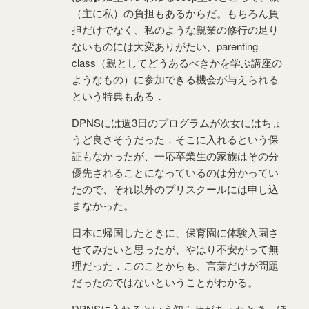
（主に私）の負担もあるからだ。もちろん負
担だけでなく、私のような親業の修行の足り
ないものには大変ありがたい、parenting
class（親としてどうあるべきかを学ぶ講座の
ようなもの）に参加できる機会が与えられる
という特典もある．
DPNSには週3日のプログラムが次女にはちょ
うど良さそうだった．そこに入れるという保
証もなかったが、一応卒業生の家族はその分
優先されることになっているのは分かってい
たので、それ以外のプリスクールには申し込
まなかった。
日本に帰国したときに、保育園に体験入園さ
せてみたいと思ったが、やはり不安がって無
理だった．このことからも、言葉だけが問題
だったのではないということがわかる。
DPNSに入れるという知らせがあったとき、ほ