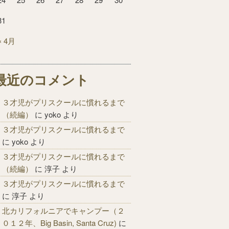
31
« 4月
最近のコメント
３才児がプリスクールに慣れるまで
（続編）
に
yoko
より
３才児がプリスクールに慣れるまで
に
yoko
より
３才児がプリスクールに慣れるまで
（続編）
に
淳子
より
３才児がプリスクールに慣れるまで
に
淳子
より
北カリフォルニアでキャンプー（２
０１２年、Big Basin, Santa Cruz)
に