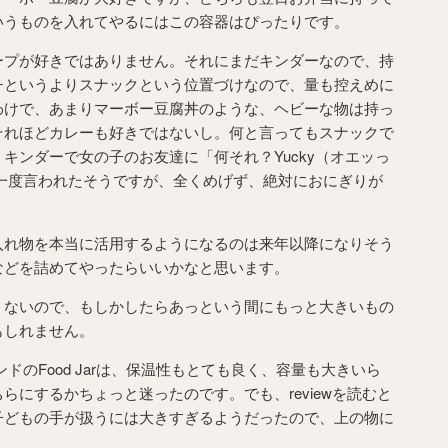
いうものを入れてやるにはこの容器はぴったりです。
ープが好きではありません。それにまだキンダーなので、持
チというよりスナックという位置づけなので、量も控えめに
わけで、あまりマーボー豆腐丼のような、ヘビーな物は持っ
それほどカレーも好きではないし。何と言ってもスナックで
キンダーで女の子のお友達に「何それ？Yucky（オエッっ
と一度言われたそうですが、全くめげず、絶対におにぎりが
入れ物を本当に活用するようになるのは来年以降になりそう
などを詰めてやったらいいかなと思います。
くないので、もしかしたらあっという間にもっと大きいもの
もしれません。
ランドのFood Jarは、保温性もとても良く、容量も大きいら
らにするかちょっと迷ったのです。でも、reviewを読むと
子どもの手が扱うには大きすぎるようだったので、上の物に