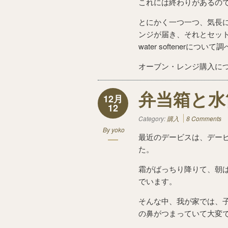
これには終わりがあるの
とにかく一つ一つ、気長
ンジが届き、それとセッ
water softenerに
オーブン・レンジ購入に
弁当箱と水
12月
12
Category:
購入
8 Comments
By
yoko
最近のデービスは、デー
た。
霜がばっちり降りて、朝
でいます。
そんな中、我が家では、
の鼻がつまっていて大変