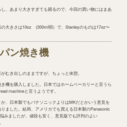
るし、あまり大きすぎても困るので、今回の買い物にはまあ
さは10oz (300ml弱）で、Stanleyのものは17oz〜
パン焼き機
床がむき出しのままですが、ちょっと休憩。
焼き機を購入しました。日本ではホームベーカリーと言うら
ad machineと言うようです。
とか、日本製でもパナソニックよりはMKだとかいう意見を
ました。結局、アメリカでも買える日本製のPanasonic
ちらかで悩みましたが、値段も安く、意見版でも評判のよい
た。