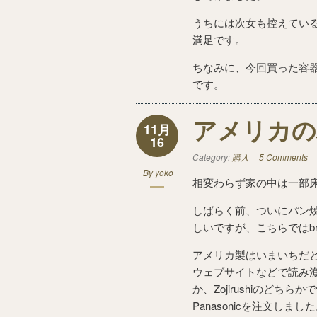
うちには次女も控えてい
満足です。
ちなみに、今回買った容器の大き
です。
アメリカの
11月
16
Category:
購入
5 Comments
By
yoko
相変わらず家の中は一部
しばらく前、ついにパン
しいですが、こちらではbre
アメリカ製はいまいちだ
ウェブサイトなどで読み漁り
か、Zojirushiのど
Panasonicを注文しまし