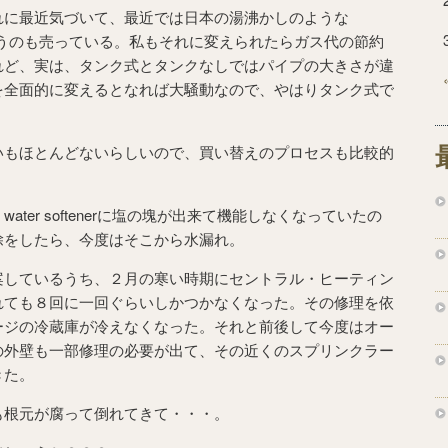
れに最近気づいて、最近では日本の湯沸かしのような
heaterというのも売っている。私もそれに変えられたらガス代の節約
れど、実は、タンク式とタンクなしではパイプの大きさが違
を全面的に変えるとなれば大騒動なので、やはりタンク式で
。
いもほとんどないらしいので、買い替えのプロセスも比較的
ter softenerに塩の塊が出来て機能しなくなっていたの
除をしたら、今度はそこから水漏れ。
案しているうち、２月の寒い時期にセントラル・ヒーティン
れても８回に一回ぐらいしかつかなくなった。その修理を依
ージの冷蔵庫が冷えなくなった。それと前後して今度はオー
の外壁も一部修理の必要が出て、その近くのスプリンクラー
きた。
も根元が腐って倒れてきて・・・。