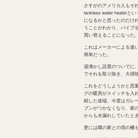
さすがのアメリカ人もそ
tankless water 
になるかと思ったのだけ
うことがわかり、パイプ
買い替えることになった
これはメーカーによる違
簡単だった。
湯沸かし設置のついでに、wa
でそれを取り除き、大掃
これをどうしようかと思
グの暖房がスイッチを入
頼した途端、今度はガレ
ブンがつかなくなり、家
からも水漏れしていたと
更には隣の家との境の柵