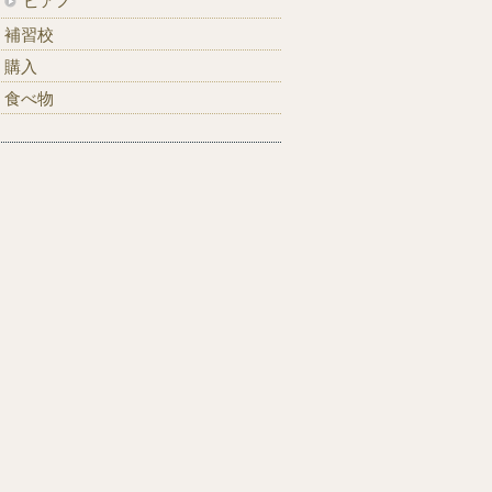
補習校
購入
食べ物