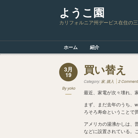
ようこ園
カリフォルニア州デービス在住の三
ホーム
紹介
買い替え
3月
19
Category:
家
,
購入
2 Comment
By
yoko
最近、家電が次々壊れ、
まず、まだ去年のうち、wa
ろそろ寿命ということで
アメリカの湯沸かしは、
などに設置されている。